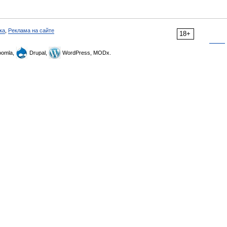
ка
,
Реклама на сайте
18+
omla,
Drupal,
WordPress, MODx.