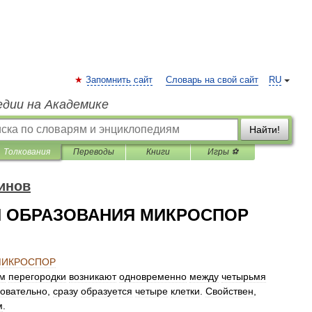
Запомнить сайт
Словарь на свой сайт
RU
едии на Академике
Найти!
Толкования
Переводы
Книги
Игры ⚽
инов
 ОБРАЗОВАНИЯ МИКРОСПОР
ИКРОСПОР
ом
перегородки
возникают
одновременно
между
четырьмя
овательно
,
сразу
образуется
четыре
клетки
.
Свойствен
,
м
.