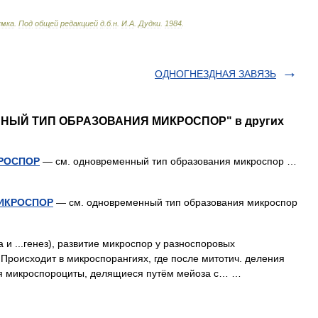
умка
.
Под
общей
редакцией
д
.
б
.
н
.
И
.
А
.
Дудки
.
1984
.
ОДНОГНЕЗДНАЯ ЗАВЯЗЬ
ЕННЫЙ ТИП ОБРАЗОВАНИЯ МИКРОСПОР" в других
РОСПОР
— см. одновременный тип образования микроспор …
ИКРОСПОР
— см. одновременный тип образования микроспор
а и ...генез), развитие микроспор у разноспоровых
Происходит в микроспорангиях, где после митотич. деления
ся микроспороциты, делящиеся путём мейоза с… …