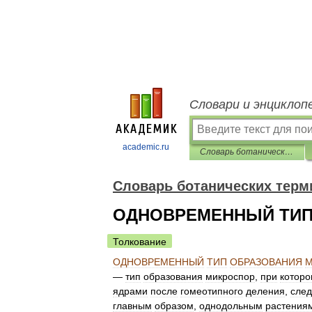
Словари и энциклоп
academic.ru
Словарь ботанических терминов
Словарь ботанических терм
ОДНОВРЕМЕННЫЙ ТИП
Толкование
ОДНОВРЕМЕННЫЙ
ТИП
ОБРАЗОВАНИЯ
М
—
тип
образования
микроспор
,
при
котор
ядрами
после
гомеотипного
деления
,
след
главным
образом
,
однодольным
растения